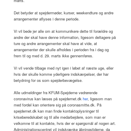
marts.
Det betyder at spejdermøder, kurser, weekendture og andre
arrangementer aflyses i denne periode.
Vi vil bede jer alle om at kommunikere dette til forældre og
andre der skal have denne information, ligesom deltagere på
ture og andre arrangementer skal have at vide, at
arrangementer der skulle afholdes i perioden fra i dag og
frem til og med d. 29. marts ikke gennemføres.
Vi vil vende tilbage med nyt igen i løbet af næste uge, eller
hvis der skulle komme yderligere indskærpelser, der har
betydning for os som spejderbevægelse.
Alle udmeldinger fra KFUM-Spejderne vedrørende
coronavirus kan læses på spejdernet.dk
her
, ligesom man
med fordel kan orientere sig på coronasmitte.dk. På
spejdernet.dk kan man finde kontaktoplysninger til
kriseberedskabet og til alle medarbejdere, som man er
velkomne til at kontakte, hvis der er spørgsmål af nogen art.
Administrationscentret vil indskrænke åbningstiderne, da