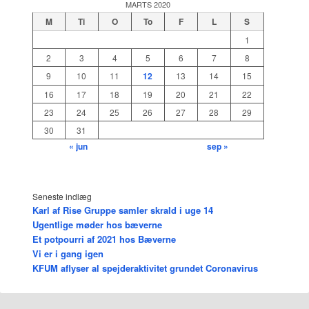
MARTS 2020
M
Ti
O
To
F
L
S
1
2
3
4
5
6
7
8
9
10
11
12
13
14
15
16
17
18
19
20
21
22
23
24
25
26
27
28
29
30
31
« jun
sep »
Seneste indlæg
Karl af Rise Gruppe samler skrald i uge 14
Ugentlige møder hos bæverne
Et potpourri af 2021 hos Bæverne
Vi er i gang igen
KFUM aflyser al spejderaktivitet grundet Coronavirus