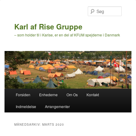
Søg
Karl af Rise Gruppe
– som holder til i Karise, er en del af KFUM spejderne i Danmark
Hovedmenu
Forsiden
Enhederne
Om Os
Kontakt
Fortsæt
Fortsæt
Indmeldelse
Arrangementer
til
til
primært
sekundært
MÅNEDSARKIV:
MARTS 2020
indhold
indhold