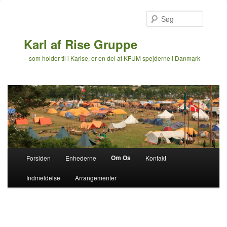
Søg
Karl af Rise Gruppe
– som holder til i Karise, er en del af KFUM spejderne i Danmark
Hovedmenu
Om Os
Forsiden
Enhederne
Kontakt
Fortsæt
Indmeldelse
Arrangementer
til
primært
indhold