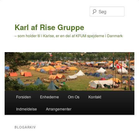
Søg
Karl af Rise Gruppe
– som holder til i Karise, er en del af KFUM spejderne i Danmark
Hovedmenu
Forsiden
Enhederne
Om Os
Kontakt
Fortsæt
Fortsæt
Indmeldelse
Arrangementer
til
til
primært
sekundært
BLOGARKIV
indhold
indhold