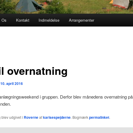
 Os
Kontakt
Indmeldelse
Arrangementer
il overnatning
n
10. april 2016
lanlægningsweekend i gruppen. Derfor blev månedens overnatning på
unden.
 blev udgivet i
Roverne
af
karisespejderne
. Bogmærk
permalinket
.